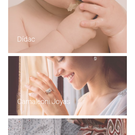
Dídac
Camaleoni Joyas