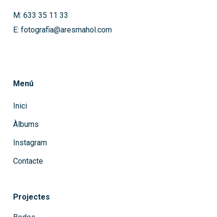
M: 633 35 11 33
E: fotografia@aresmahol.com
Menú
Inici
Àlbums
Instagram
Contacte
Projectes