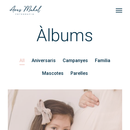
Skip
Menu
to
main
Àlbums
content
All
Aniversaris
Campanyes
Familia
Mascotes
Parelles