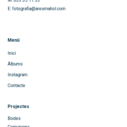
M: 633 35 11 33
E: fotografia@aresmahol.com
Menú
Inici
Àlbums
Instagram
Contacte
Projectes
Bodes
Comunions